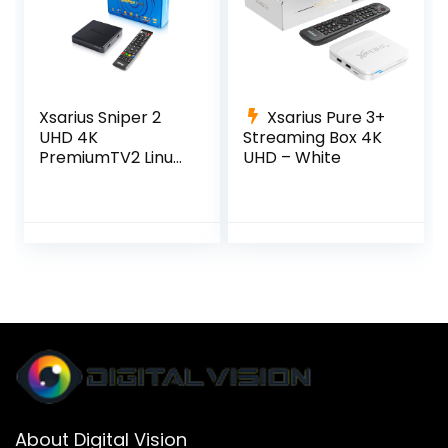
Xsarius Sniper 2
Xsarius Pure 3+
UHD 4K
Streaming Box 4K
PremiumTV2 Linux
UHD – White
OTT
Mediastreamer
About Digital Vision