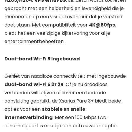
H265/H264, VP9 en MPEG
. Elk detail wordt tot leven
gebracht met een helderheid en levendigheid die je
meenemen op een visueel avontuur dat je versteld
doet staan. Met compatibiliteit voor
4K@60fps
,
biedt het een veelzijdige kijkervaring voor al je
entertainmentbehoeften.
Dual-band Wi-Fi 5 Ingebouwd
Geniet van naadloze connectiviteit met ingebouwde
dual-band Wi-Fi 5 2T2R
. Of je nu draadloos
verbonden wilt blijven of liever een bedrade
aansluiting gebruikt, de Xsarius Pure 3+ biedt beide
opties voor een
stabiele en snelle
internetverbinding
. Met een 100 Mbps LAN-
ethernetpoort is er altijd een betrouwbare optie