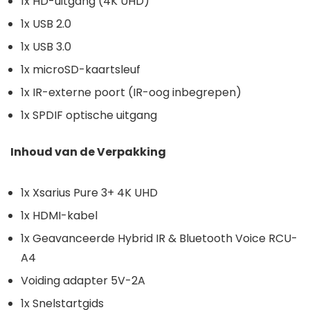
1x HD-uitgang (4K UHD)
1x USB 2.0
1x USB 3.0
1x microSD-kaartsleuf
1x IR-externe poort (IR-oog inbegrepen)
1x SPDIF optische uitgang
Inhoud van de Verpakking
1x Xsarius Pure 3+ 4K UHD
1x HDMI-kabel
1x Geavanceerde Hybrid IR & Bluetooth Voice RCU-
A4
Voiding adapter 5V-2A
1x Snelstartgids